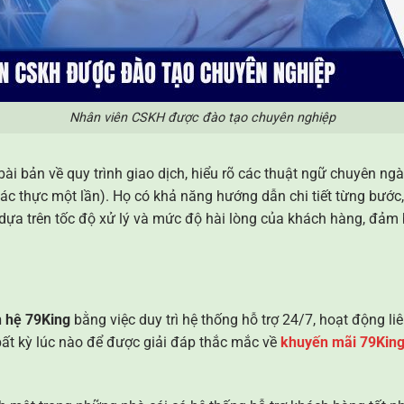
Nhân viên CSKH được đào tạo chuyên nghiệp
bài bản về quy trình giao dịch, hiểu rõ các thuật ngữ chuyên 
c thực một lần). Họ có khả năng hướng dẫn chi tiết từng bước,
dựa trên tốc độ xử lý và mức độ hài lòng của khách hàng, đảm
n hệ 79King
bằng việc duy trì hệ thống hỗ trợ 24/7, hoạt động liê
 bất kỳ lúc nào để được giải đáp thắc mắc về
khuyến mãi 79Kin