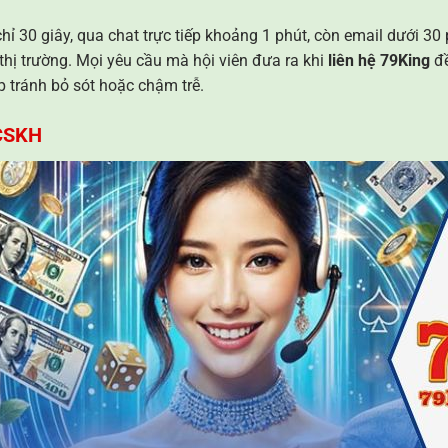
chỉ 30 giây, qua chat trực tiếp khoảng 1 phút, còn email dưới 3
hị trường. Mọi yêu cầu mà hội viên đưa ra khi
liên hệ 79King
đề
 tránh bỏ sót hoặc chậm trễ.
 CSKH