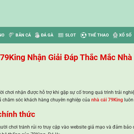
BẮN CÁ
THỂ THAO
NO
ĐÁ GÀ
SLOT
XỔ SỐ
 79King Nhận Giải Đáp Thắc Mắc Nhà 
 chơi nhận được hỗ trợ khi gặp sự cố trong quá trình trải nghiệ
ngũ chăm sóc khách hàng chuyên nghiệp của
nhà cái 79King
luôn
chính thức
ời chơi tránh rủi ro truy cập vào website giả mạo và đảm bảo q