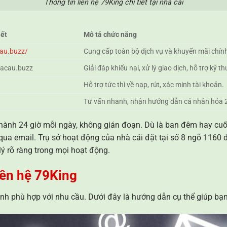
Thông tin liên hệ 79King chi tiết tại nhà cái
iết
Mô tả chức năng
cau.buzz/
Cung cấp toàn bộ dịch vụ và khuyến mãi chín
macau.buzz
Giải đáp khiếu nại, xử lý giao dịch, hỗ trợ kỹ thu
Hỗ trợ tức thì về nạp, rút, xác minh tài khoản.
Tư vấn nhanh, nhận hướng dẫn cá nhân hóa 
hành 24 giờ mỗi ngày, không gián đoạn. Dù là ban đêm hay cuố
t qua email. Trụ sở hoạt động của nhà cái đặt tại số 8 ngõ 11
ý rõ ràng trong mọi hoạt động.
iên hệ 79King
kênh phù hợp với nhu cầu. Dưới đây là hướng dẫn cụ thể giúp bạ