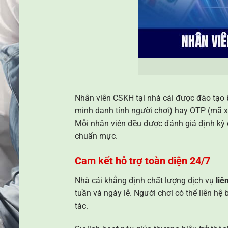
Nhân viên CSKH tại nhà cái được đào tạo 
minh danh tính người chơi) hay OTP (mã xá
Mỗi nhân viên đều được đánh giá định kỳ 
chuẩn mực.
Cam kết hỗ trợ toàn diện 24/7
Nhà cái khẳng định chất lượng dịch vụ
liê
tuần và ngày lễ. Người chơi có thể liên hệ
tác.